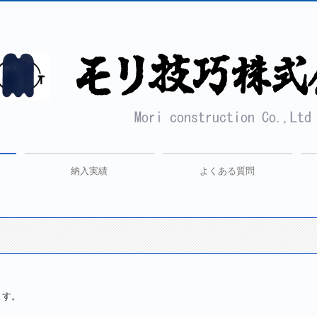
納入実績
よくある質問
ん」
機
機「砕造くん」
ます。