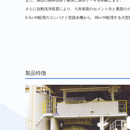
また、独自の開枠技術で確実に脱水ケーキを剥離します。
さらに自動洗浄装置により、ろ布表面のセメント分と裏面の
0.3㎥/H処理のコンパクト型脱水機から、48㎥/H処理する
製品特徴