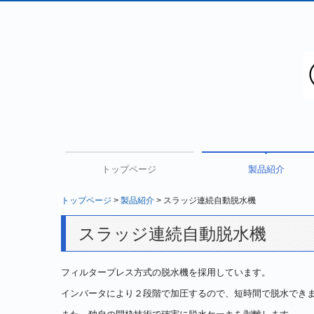
トップページ
製品紹介
トップページ
製品紹介
スラッジ連続自動脱水機
残水処理機「硬まるく
スラッジ連続自動脱水
コンクリートくず破砕
廃水処理装置
スラッジ連続自動脱水機
フィルタープレス方式の脱水機を採用しています。
インバータにより２段階で加圧するので、短時間で脱水でき