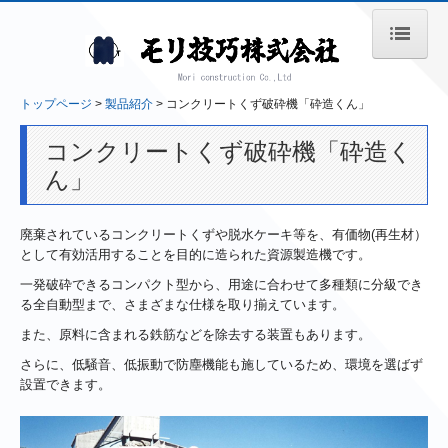
トップページ
トップページ
製品紹介
コンクリートくず破砕機「砕造くん」
製品紹介
コンクリートくず破砕機「砕造く
残水処理機「硬まるくん」
ん」
スラッジ連続自動脱水機
廃棄されているコンクリートくずや脱水ケーキ等を、有価物(再生材）
として有効活用することを目的に造られた資源製造機です。
コンクリートくず破砕機「砕造くん」
一発破砕できるコンパクト型から、用途に合わせて多種類に分級でき
廃水処理装置
る全自動型まで、さまざまな仕様を取り揃えています。
また、原料に含まれる鉄筋などを除去する装置もあります。
納入実績
さらに、低騒音、低振動で防塵機能も施しているため、環境を選ばず
設置できます。
よくある質問
会社案内